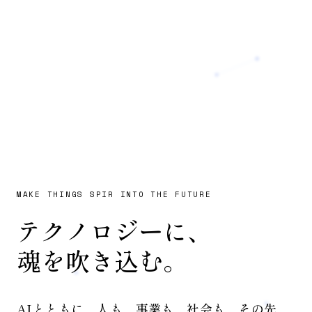
MAKE THINGS SPIR INTO THE FUTURE
テ
ク
ノ
ロ
ジ
ー
に
、
魂
を
吹
き
込
む
。
AIとともに、
人も、事業も、社会も、その先