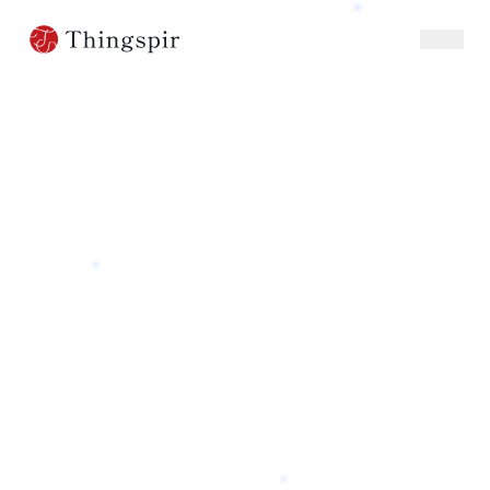
100
%