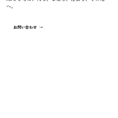
へ。
お問い合わせ
→
Business
·
Society
·
Desi
01 — MESSAGE